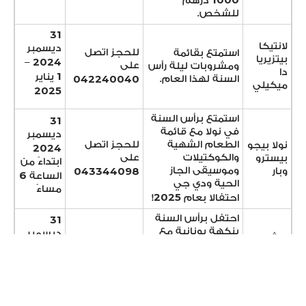
درهم
للشخص.
31
لانتيكا
ديسمبر
للحجز اتصل
استمتع بقائمة
بيتزيريا
2024
–
على
ومشروبات ليلة رأس
دا
1
يناير
042240040
السنة لهذا العام.
ميكيلي
2025
استمتع برأس السنة
31
في نولا مع قائمة
ديسمبر
الطعام الشهية
للحجز اتصل
نولا بيجو
2024
والكوكتيلات
على
بيسترو
ابتداءً من
043344098
وموسيقى الجاز
وبار
6
الساعة
الحية ودي جي
مساءً
2025
احتفالا بعام
!
احتفل برأس السنة
31
بنكهة يونانية مع
ديسمبر
ميثوس
للحجز اتصل
ديكور احتفالي
2024
اربان
على
وقوائم الطعام
ابتداءً من
غريك
042253313
اللذيذة وفعاليات
6
الساعة
ايتاري
الفاسيلوبيتا مع
مساءً
الجوائز.