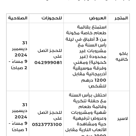
المتجر
العروض
للحجوزات
الصلاحية
استمتع بقائمة
طعام خاصة مكونة
3
من
أطباق في ليلة
31
رأس السنة مع
ديسمبر
للحجز اتصل
مشروبات غير
باكو
2024
على
محدودة (غير
كافيه
9
مساءً -
042999081
كحولية) ومغني
2
صباحًا
وفرقة موسيقية
أذربيجانية مقابل
1200
درهم
للشخص
احتفل برأس السنة
مع حفلة تنكرية
31
وقائمة طعام
ديسمبر
شهية ومشروبات
للحجز اتصل
2024
وعروض ترفيهية
على
لاسير
9
مساءً -
0523773100
حية ومشاهدة
1
الألعاب النارية مقابل
صباحًا
1000