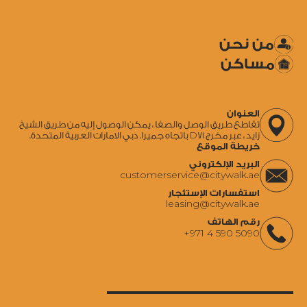
من نحن
مساكن
العنوان
تقاطع طريق الوصل والصفا ، يمكن الوصول إليه من طريق الشيخ
زايد ، عبر مخرج D71 باتجاه جميرا. دبي الامارات العربية المتحدة.
خريطة الموقع
البريد الإلكتروني
‍customerservice@citywalk.ae
استفسارات الإستئجار
‍leasing@citywalk.ae
رقم الهاتف
+971 4 590 5090