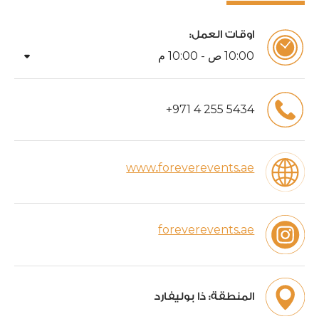
اوقات العمل:
arrow_drop_down
00
:
10
ص -
00
:
10
م
+
971
4
255
5434
www.foreverevents.ae
foreverevents.ae
المنطقة:
ذا بوليفارد