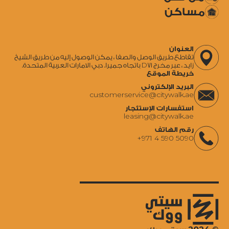
مساكن
العنوان
تقاطع طريق الوصل والصفا ، يمكن الوصول إليه من طريق الشيخ
زايد ، عبر مخرج D71 باتجاه جميرا. دبي الامارات العربية المتحدة.
خريطة الموقع
البريد الإلكتروني
‍customerservice@citywalk.ae
استفسارات الإستئجار
‍leasing@citywalk.ae
رقم الهاتف
+971 4 590 5090