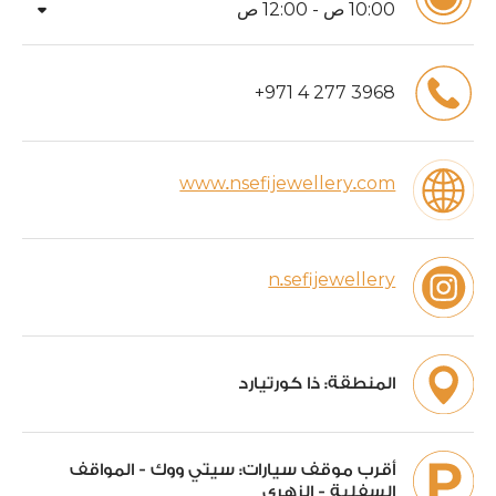
arrow_drop_down
00
:
10
ص -
00
:
12
ص
+
971
4
277
3968
www.nsefijewellery.com
n.sefijewellery
المنطقة:
ذا كورتيارد
أقرب موقف سيارات:
سيتي ووك - المواقف
السفلية - الزهري