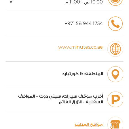
arrow_drop_down
00
:
10
ص -
00
:
11
م
+
971
58
944
1754
www.minutes.co.ae
المنطقة:
ذا كورتيارد
أقرب موقف سيارات:
سيتي ووك - المواقف
السفلية - الأزرق الفاتح
مواقع المتاجر