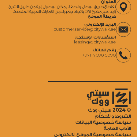
العنوان
تقاطع طريق الوصل والصفا ، يمكن الوصول إليه من طريق الشيخ
زايد ، عبر مخرج D71 باتجاه جميرا. دبي الامارات العربية المتحدة.
خريطة الموقع
البريد الإلكتروني
‍customerservice@citywalk.ae
استفسارات الإستئجار
‍leasing@citywalk.ae
رقم الهاتف
+971 4 590 5090
2024
©
سيتي ووك
الشروط والأحكام
سياسة خصوصية البيانات
الآداب العامة
سياسة خصوصية الموقع الالكتروني