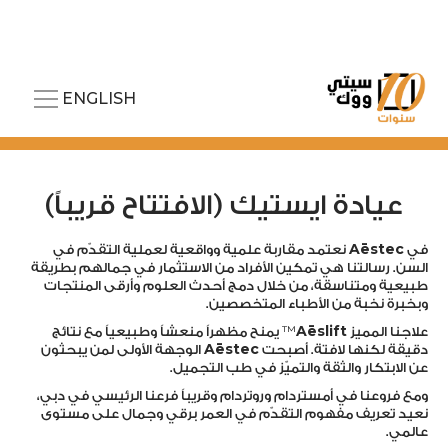
ENGLISH
عيادة ايستيك (الافتتاح قريباً)
في
Aēstec
نعتمد مقاربة علمية وواقعية لعملية التقدّم في
السن. رسالتنا هي تمكين الأفراد من الاستثمار في جمالهم بطريقة
طبيعية ومتناسقة، من خلال دمج أحدث العلوم وأرقى المنتجات
وبخبرة نخبة من الأطباء المتخصصين.
علاجنا المميز
Aēslift
™ يمنح مظهراً منعشاً وطبيعياً مع نتائج
دقيقة لكنها لافتة. أصبحت
Aēstec
الوجهة الأولى لمن يبحثون
عن الابتكار والثقة والتميّز في طب التجميل.
ومع فروعنا في أمستردام وروتردام وقريباً فرعنا الرئيسي في دبي،
نعيد تعريف مفهوم التقدّم في العمر برقي وجمال على مستوى
عالمي.