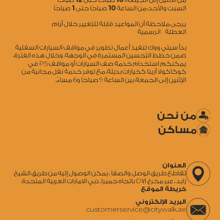
1
10
السبت والأحد: من الساعة
صباحًا حتى
صباحًا
يرجى ملاحظة أن المواعيد قابلة للتغيير خلال أيام
العطلة الرسمية
بدأ سيتي ووك تنفيذ أعمال تطوير في مواقف السيارات السفلية
ضمن خطط التحسين المستمرة في الوجهة. وخلال هذه الفترة،
5
يمكنكم استخدام خدمة صف السيارات أو مواقف P
في
كوكاكولا أرينا كخيارات بديلة، مع توفر خدمة نقل مجانية من
6
9
الإثنين إلى الجمعة، بين الساعة
صباحًا و
مساءً.
من نحن
مساكن
العنوان
تقاطع طريق الوصل والصفا ، يمكن الوصول إليه من طريق الشيخ
زايد ، عبر مخرج D71 باتجاه جميرا. دبي الامارات العربية المتحدة.
خريطة الموقع
البريد الإلكتروني
‍customerservice@citywalk.ae