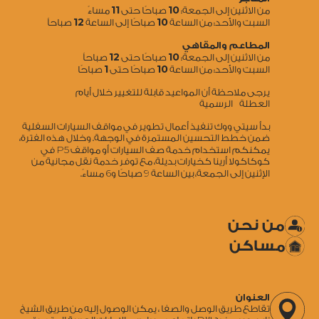
11
10
من الاثنين إلى الجمعة:
صباحًا حتى
مساءً
12
10
السبت والأحد: من الساعة
صباحًا إلى الساعة
صباحاً
المطاعم والمقاهي
12
10
من الاثنين إلى الجمعة:
صباحًا حتى
صباحاً
1
10
السبت والأحد: من الساعة
صباحًا حتى
صباحًا
يرجى ملاحظة أن المواعيد قابلة للتغيير خلال أيام
العطلة الرسمية
بدأ سيتي ووك تنفيذ أعمال تطوير في مواقف السيارات السفلية
ضمن خطط التحسين المستمرة في الوجهة. وخلال هذه الفترة،
5
يمكنكم استخدام خدمة صف السيارات أو مواقف P
في
كوكاكولا أرينا كخيارات بديلة، مع توفر خدمة نقل مجانية من
6
9
الإثنين إلى الجمعة، بين الساعة
صباحًا و
مساءً.
من نحن
مساكن
العنوان
تقاطع طريق الوصل والصفا ، يمكن الوصول إليه من طريق الشيخ