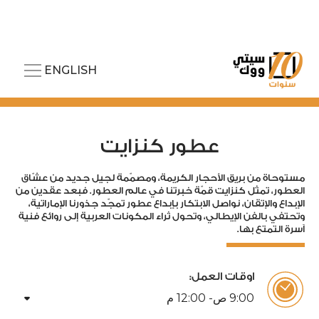
ENGLISH
عطور كنزايت
مستوحاة من بريق الأحجار الكريمة، ومصمّمة لجيل جديد من عشّاق
العطور، تمثل كنزايت قمّة خبرتنا في عالم العطور. فبعد عقدين من
الإبداع والإتقان، نواصل الابتكار بإبداع عطور تمجّد جذورنا الإماراتية،
وتحتفي بالفن الإيطالي، وتحول ثراء المكونات العربية إلى روائع فنية
آسرة التمتع بها.
اوقات العمل:
arrow_drop_down
00
:
9
ص-
00
:
12
م