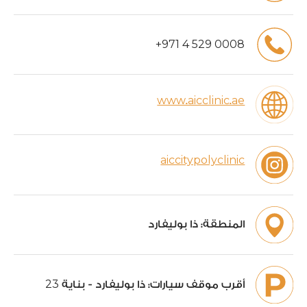
+
971
4
529
0008
www.aicclinic.ae
aiccitypolyclinic
المنطقة:
ذا بوليفارد
23
أقرب موقف سيارات:
ذا بوليفارد - بناية