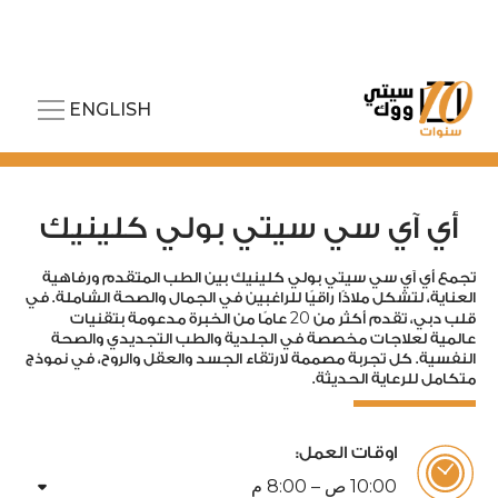
ENGLISH
أي آي سي سيتي بولي كلينيك
تجمع أي آي سي سيتي بولي كلينيك بين الطب المتقدم ورفاهية
العناية، لتشكل ملاذًا راقيًا للراغبين في الجمال والصحة الشاملة. في
20
قلب دبي، تقدم أكثر من
عامًا من الخبرة مدعومة بتقنيات
عالمية لعلاجات مخصصة في الجلدية والطب التجديدي والصحة
النفسية. كل تجربة مصممة لارتقاء الجسد والعقل والروح، في نموذج
متكامل للرعاية الحديثة.
اوقات العمل:
arrow_drop_down
00
:
10
ص –
00
:
8
م