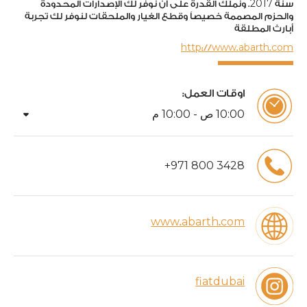
2017
سنة
. ونملك القدرة على أن نوفر لك الإصدارات المحدودة
والحزم المصممة خصيصاً وقطع الغيار والملحقات لنوفر لك تجربة
أبارث المطلقة
http://www.abarth.com
اوقات العمل:
arrow_drop_down
00
:
10
ص -
00
:
10
م
+
971
800
3428
www.abarth.com
fiatdubai