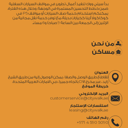
بدأ سيتي ووك تنفيذ أعمال تطوير في مواقف السيارات السفلية
ضمن خطط التحسين المستمرة في الوجهة. وخلال هذه الفترة،
5
يمكنكم استخدام خدمة صف السيارات أو مواقف P
في
كوكاكولا أرينا كخيارات بديلة، مع توفر خدمة نقل مجانية من
6
9
الإثنين إلى الجمعة، بين الساعة
صباحًا و
مساءً.
من نحن
مساكن
العنوان
تقاطع طريق الوصل والصفا ، يمكن الوصول إليه من طريق الشيخ
زايد ، عبر مخرج D71 باتجاه جميرا. دبي الامارات العربية المتحدة.
خريطة الموقع
البريد الإلكتروني
‍customerservice@citywalk.ae
استفسارات الإستئجار
‍leasing@citywalk.ae
رقم الهاتف
+971 4 590 5090