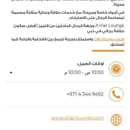
مميزة.
في أجواء خاصة ومريحة، مع خدمات حلاقة وعناية متقنة مصممة
لمساعدة الرجال على الاسترخاء.
X Hair Lounge: وجهة الرجال الباحثين عن التميز | أفضل صالون
حلاقة رجالي في دبي
احجز موعدك الآن
واستمتع بتجربة تجمع بين الفخامة والراحة كما
تستحق.
اوقات العمل:
arrow_drop_down
00
:
10
ص -
00
:
10
م
+
971
4
344
9492
www.xhairlounge.com