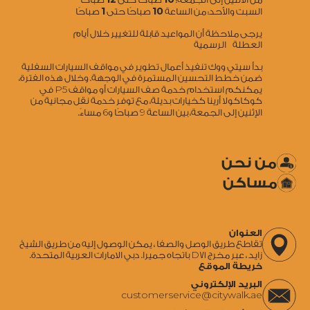
1
10
السبت والأحد: من الساعة
صباحًا حتى
صباحًا
يرجى ملاحظة أن المواعيد قابلة للتغيير خلال أيام
العطلة الرسمية
بدأ سيتي ووك تنفيذ أعمال تطوير في مواقف السيارات السفلية
ضمن خطط التحسين المستمرة في الوجهة. وخلال هذه الفترة،
5
يمكنكم استخدام خدمة صف السيارات أو مواقف P
في
كوكاكولا أرينا كخيارات بديلة، مع توفر خدمة نقل مجانية من
6
9
الإثنين إلى الجمعة، بين الساعة
صباحًا و
مساءً.
من نحن
مساكن
العنوان
تقاطع طريق الوصل والصفا ، يمكن الوصول إليه من طريق الشيخ
زايد ، عبر مخرج D71 باتجاه جميرا. دبي الامارات العربية المتحدة.
خريطة الموقع
البريد الإلكتروني
‍customerservice@citywalk.ae