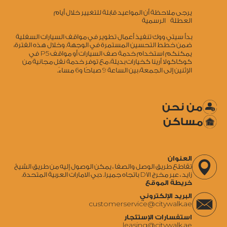
يرجى ملاحظة أن المواعيد قابلة للتغيير خلال أيام
العطلة الرسمية
بدأ سيتي ووك تنفيذ أعمال تطوير في مواقف السيارات السفلية
ضمن خطط التحسين المستمرة في الوجهة. وخلال هذه الفترة،
5
يمكنكم استخدام خدمة صف السيارات أو مواقف P
في
كوكاكولا أرينا كخيارات بديلة، مع توفر خدمة نقل مجانية من
6
9
الإثنين إلى الجمعة، بين الساعة
صباحًا و
مساءً.
من نحن
مساكن
العنوان
تقاطع طريق الوصل والصفا ، يمكن الوصول إليه من طريق الشيخ
زايد ، عبر مخرج D71 باتجاه جميرا. دبي الامارات العربية المتحدة.
خريطة الموقع
البريد الإلكتروني
‍customerservice@citywalk.ae
استفسارات الإستئجار
‍leasing@citywalk.ae