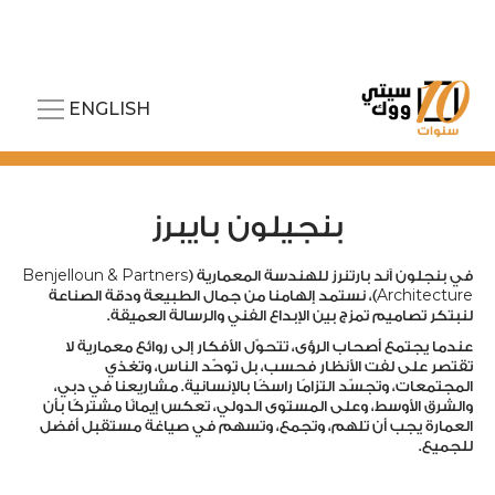
ENGLISH
بنجيلون بايبرز
في بنجلون آند بارتنرز للهندسة المعمارية (Benjelloun & Partners
Architecture)، نستمد إلهامنا من جمال الطبيعة ودقة الصناعة
لنبتكر تصاميم تمزج بين الإبداع الفني والرسالة العميقة.
عندما يجتمع أصحاب الرؤى، تتحوّل الأفكار إلى روائع معمارية لا
تقتصر على لفت الأنظار فحسب، بل توحّد الناس، وتغذي
المجتمعات، وتجسّد التزامًا راسخًا بالإنسانية. مشاريعنا في دبي،
والشرق الأوسط، وعلى المستوى الدولي، تعكس إيمانًا مشتركًا بأن
العمارة يجب أن تلهم، وتجمع، وتسهم في صياغة مستقبل أفضل
للجميع.