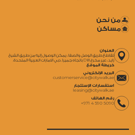
من نحن
مساكن
العنوان
تقاطع طريق الوصل والصفا ، يمكن الوصول إليه من طريق الشيخ
زايد ، عبر مخرج D71 باتجاه جميرا. دبي الامارات العربية المتحدة.
خريطة الموقع
البريد الإلكتروني
‍customerservice@citywalk.ae
استفسارات الإستئجار
‍leasing@citywalk.ae
رقم الهاتف
+971 4 590 5090