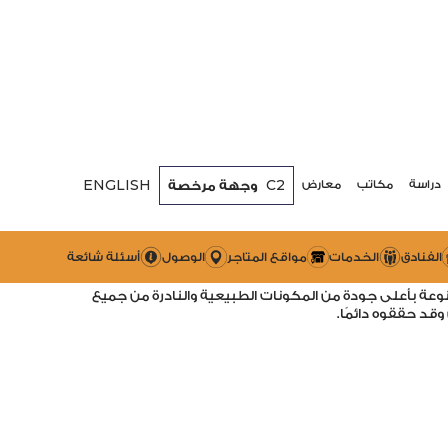
ENGLISH
C2
وجهة مرخصة
دراسة
مكاتب
معارض
 العود
تجارية فاخرة وفريدة من نوعها تقدم أغنى أنواع العطور
الفنادق
الخدمات
مواقع المتاجر
الوصول
أسئلة شائعة
عة بأعلى جودة من المكونات الطبيعية والنادرة من جميع
وقد حققوه دائمًا.