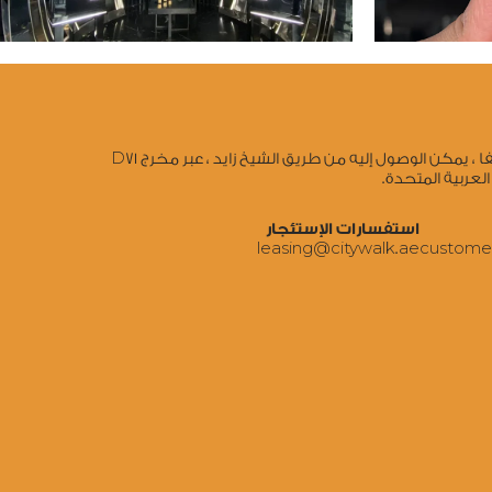
تقاطع طريق الوصل والصفا ، يمكن الوصول إليه من طريق الشيخ زايد ، عبر مخرج D71
العربية المتحدة.
استفسارات الإستئجار
‍leasing@citywalk.ae
‍custome