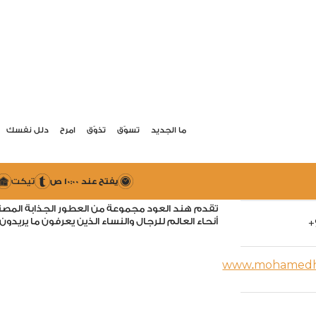
ما الجديد
تسوّق
تذوّق
امرح
دلل نفسك
هند
ولدت هند العود من شغف صناعة العطور، وهي علامة 
arrow_drop_down
م
يفتح عند 10:00 ص
تيكت
والزيوت من دولة الإمارات العربية المتحدة.
تقدم هند العود مجموعة من العطور الجذابة المصنو
أنحاء العالم للرجال والنساء الذين يعرفون ما يريدون 
+
www.mohamedhi