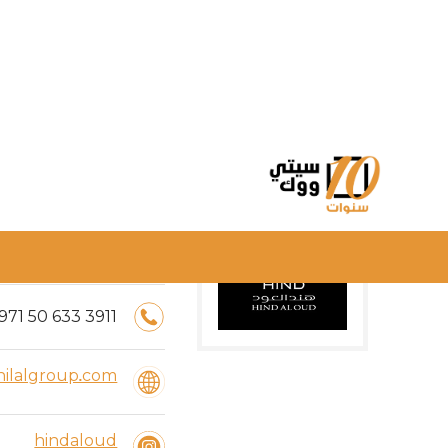
اوقات العمل:
00
:
10
ص -
00
:
10
971
50
633
3911
lalgroup.com
hindaloud