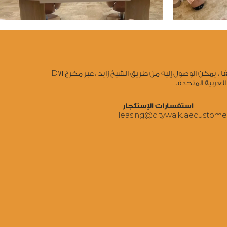
تقاطع طريق الوصل والصفا ، يمكن الوصول إليه من طريق الشيخ زايد ، عبر مخرج D71
العربية المتحدة.
استفسارات الإستئجار
‍leasing@citywalk.ae
‍custome