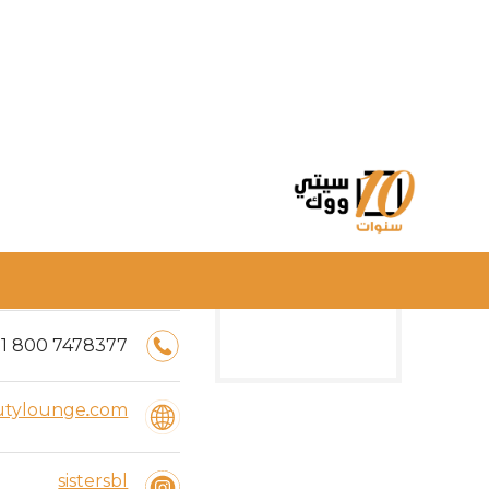
اوقات العمل:
00
:
8
ص -
00
:
10
م
1
800
7478377
utylounge.com
sistersbl