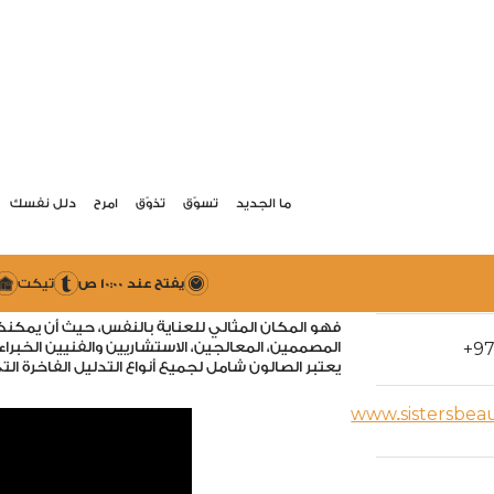
ما الجديد
تسوّق
تذوّق
امرح
دلل نفسك
سيسترز ب
360
صالون سيسترز بيوتي لاونج الحائزة على جائزة
در
arrow_drop_down
يفتح عند 10:00 ص
تيكت
والرموش وعلاجات الوجه والجسم.
فهو المكان المثالي للعناية بالنفس، حيث أن يمكنكم
+
97
المصممين، المعالجين، الاستشاريين والفنيين الخبراء
يعتبر الصالون شامل لجميع أنواع التدليل الفاخرة التي
www.sistersbea