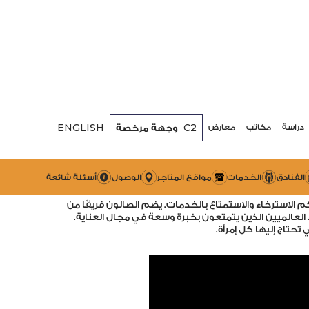
ENGLISH
C2
وجهة مرخصة
دراسة
مكاتب
معارض
يوتي لاونج
جة، يقدم جميع خدمات التجميل المميزة من الشعر والأظافر
الفنادق
الخدمات
مواقع المتاجر
الوصول
أسئلة شائعة
 الاسترخاء والاستمتاع بالخدمات. يضم الصالون فريقًا من
 العالميين الذين يتمتعون بخبرة وسعة في مجال العناية.
 تحتاج إليها كل إمرأة.