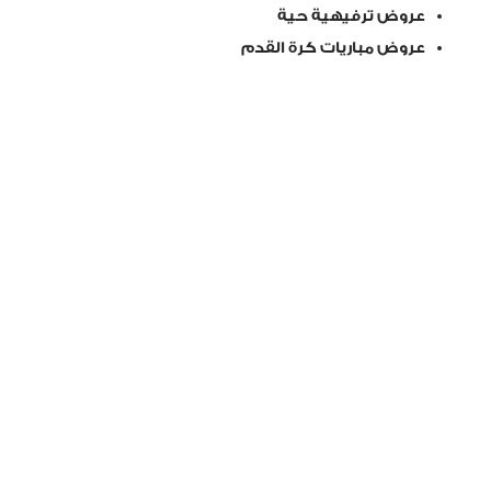
عروض ترفيهية حية
عروض مباريات كرة القدم
لانتيكا بيتزيريا دا ميكيلي
يمكن لعشاق البيتزا الاستمتاع بعروض أسبوعية خاصة في
لانتيكا بيتزيريا دا ميكيلي.
تشمل العروض:
50
خصم
% على البيتزا كل يوم أربعاء
برانش يوم الأحد مع بيتزا وبيرة غير محدودة ابتداءً
199
من
درهماً
بريمي وبريمي لاونج
يقدم بريمي عروضاً مميزة خلال أيام الأسبوع، إلى جانب تجارب
مخصصة لليالي السيدات والرجال.