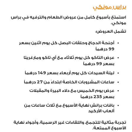
براس مونكي
استمتع بأسبوع كامل من عروض الطعام والترفيه في براس
مونكي.
تشمل العروض:
أجنحة الدجاج وحلقات البصل كل يوم اثنين بسعر
99
درهماً
عرض التاكو كل يوم ثلاثاء مع أي تاكو ومارغريتا
99
بسعر
درهماً
149
ليلة السيدات كل يوم أربعاء بسعر
درهماً
27
ساعات المشروبات الخاصة ابتداءً من
درهماً
عرض يوم الخميس مع دلاء البيرة والمقبلات
235
بسعر
درهماً
باقات برانش نهاية الأسبوع مع ثلاث ساعات من
ألعاب الأركيد
تجربة مثالية للتجمع، واللقاءات غير الرسمية، وأجواء نهاية
الأسبوع الممتعة.