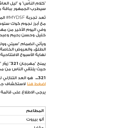
"كلام الناس" و "ليل الع
سيطرب الجمهور بباقة من أ
تُعد تجربة MYDSF# المذهلة، مع أحدث إعلان لفناني مهرجان
مع أبرز نجوم كوك ستودي
وفي اليوم الأخير من مه
خليل وحسن رحيم وعبد الح
ويأتي انضمام "سيتي ووك
الطلق، والعروض الخاصة ب
نهاية الأسبوع الافتتاحي
321
يمنح "مهرجان
" زوّا
حيث يلتقي الناس من مختل
321
…
هو العد التنازلي 
اضغط هنا
لاستكشاف جدول
يرجى الاطلاع على قائمة 
المطاعم
ألو بيروت
عقايا