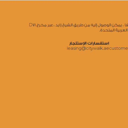
تقاطع طريق الوصل والصفا ، يمكن الوصول إليه من طريق الشيخ زايد ، عبر مخرج D71
العربية المتحدة.
استفسارات الإستئجار
‍leasing@citywalk.ae
‍custome