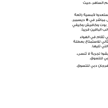
ظم الساهر، حيث
ستعدوا لأمسية رائعة
8
ل مباشر في
ديسمبر.
ير بوت وكافيش وكيفي
الباقين قريباً.
ي تُقام في الهواء
الي للاستمتاع بعطلة
تي تليها.
وا تجربةً لا تُنسى،
بي للتسوق.
رجان دبي للتسوق.