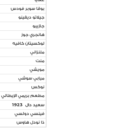
بوقا سوبر فودس
جيلاتو ديفينو
جازيبو
هانجري جوز
لوكسيتان كافيه
ملنزاني
منت
مويشي
ميابي سوشي
نوكس
مطعم بريمي الإيطالي
1923
سعيد دال
فينسي دولسي
ذا نودل هاوس