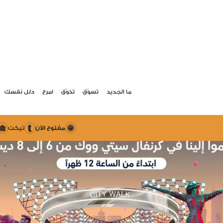
ما الجديد
تسوّق
تذوّق
امرح
دلل نفسك
مفتوح الآن
تيكت