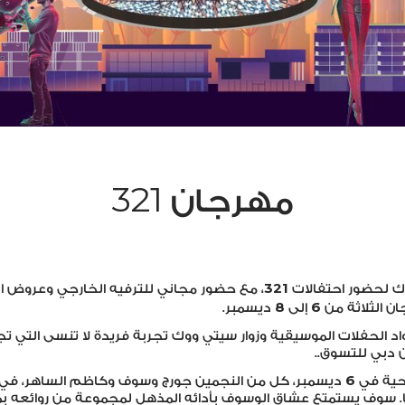
321
مهرجان
321
وك لحضور احتفالات
، مع حضور مجاني للترفيه الخارجي وعروض ا
8
6
ان الثلاثة من
إلى
ديسمبر.
اد الحفلات الموسيقية وزوار سيتي ووك تجربة فريدة لا تنسى التي ت
ن دبي للتسوق..
6
احية في
ديسمبر، كل من النجمين جورج وسوف وكاظم الساهر، في أ
نا. سوف يستمتع عشاق الوسوف بأدائه المذهل لمجموعة من روائعه بما