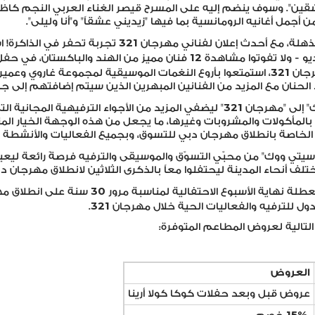
اشقين". وسوف ينضم إليه على المسرح قيصر الغناء العربي النجم كا
جمل أغانيه الرومانسية بما فيها "زيديني عشقاً" و"أنا وليلى".
321
تجربة تحفر في الذاكرة! ا
12
و - ولا تفوتوا مشاهدة
فنان مميز من الهند والباكستان، في حف
321
رجان
، استمتعوا بأروع النغمات الموسيقية لمجموعة غاروي وعم
نان مع المزيد من الفنانين المبهرين الذين سيتم إضافتهم إلى جانب 
321
" إلى "مهرجان
" ليضفي المزيد من الأجواء الترفيهية المجانية الت
المأكولات والمشروبات وغيرها، ما يجعل من هذه الوجهة الخيار المث
ة الخاصة بانطلاق مهرجان دبي للتسوق، وبجميع الفعاليات والأنشطة ال
ر "سيتي ووك" من محبّي التسوّق والموسيقى والترفيه فرصةً رائعة ليعيش
ف أنحاء المدينة ليحتفلوا معاً بالذكرى الثلاثين لانطلاق مهرجان د
30
لعطلة نهاية الأسبوع الاحتفالية لمناسبة مرور
سنة على انطلاق مه
321
 للترفيه والفعاليات الحية خلال مهرجان
.
التالية لعروض المطاعم المتوفرة:
العروض
عروض قبل وبعد حفلات كوكا كولا أرينا
15
%