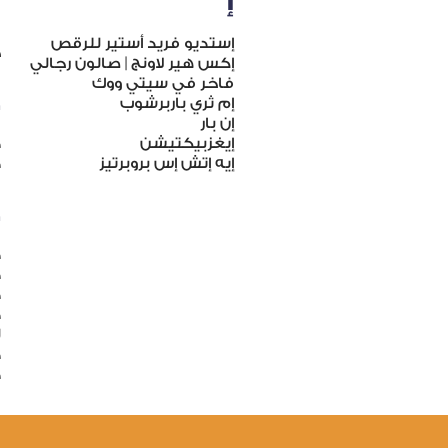
إ
ج
إستديو فريد أستير للرقص
ج
إكس هير لاونج | صالون رجالي
فاخر في سيتي ووك
د
إم ثري باربرشوب
إن بار
إيغزبيكتيشن
د
إيه إتش إس بروبرتيز
د
ذ
ذ
ذ
ذ
ذ
ل
ذ
ذ