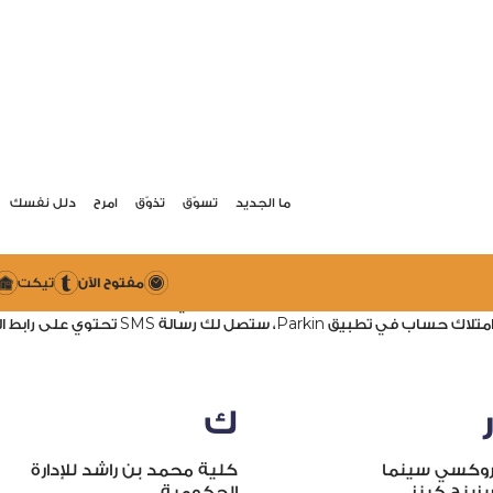
ما الجديد
تسوّق
تذوّق
امرح
دلل نفسك
دون تذاكر. دون حواجز. بكل سلاسة!
كنوا سيارتكم، دون تذاكر أو حواجز.
5
مواقف مجانية خلال الساعة الأولى، ثم
درهم على كل ساعة إضافية بعد ذ
مفتوح الآن
تيكت
خصم رسوم المواقف تلقائيًا من حسابك في تطبيق Parkin
 ستصل لك رسالة SMS تحتوي على رابط الدفع.
ك
وكسي سينما
كلية محمد بن راشد للإدارة
يزينج كينز
الحكومية