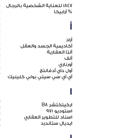
١٨٤٧ للعناية الشخصية بالرجال
ب
% أرابيكا
ب
ب
أ
ب
ب
ب
أَرادَ
ب
أكاديمية الجسد والعقل
ب
ألتا العقارية
ب
ألف
ب
أورناري
ب
أول داي أدفانتج
ب
أي آي سي سيتي بولي كلينيك
ت
ا
ت
اركيتكتشر B8
ت
استوديو ٩٧١
ت
اسناد للتطوير العقاري
ت
ايديال ستاندرد
ت