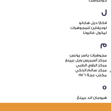
كونتراست
ل
لاكازا ديل هابانو
لوديفاين للمجوهرات
ليكول فالرونا
م
مجوهرات ياسر يونس
مركز أسبريس ويل بيينج
مركز الراوي الطبي
مركز سالم الذكي
مكتب عجة 1926
ه
هيومان اند بيينغ