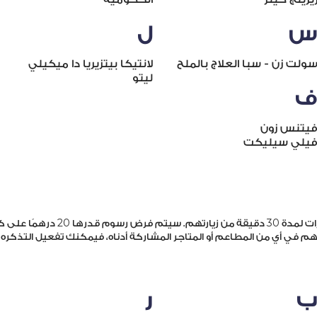
ل
ولت زن - سبا العلاج بالملح
لانتيكا بيتزيريا دا ميكيلي
ليتو
يتنس زون
يلي سيليكت
20
30
ات لمدة
دقيقة من زيارتهم. سيتم فرض رسوم قدرها
درهمًا على ك
م في أي من المطاعم أو المتاجر المشاركة أدناه، فيمكنك تفعيل التذكره
ر