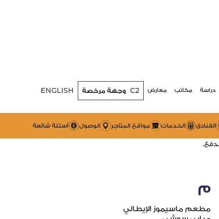
ENGLISH
C2
وجهة مرخصة
دراسة
مكاتب
معارض
لك.
الفنادق
الخدمات
مواقع المتاجر
الوصول
أسئلة شائعة
م
مطعم ماسيموز الإيطالي
ميابي سوشي