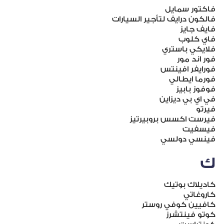
فاكتور سمايل
فالكون درايف لتأجير السيارات
فايف جايز
فاي كلوب
فلايكي باستري
فور اند مور
فورايفر افينتس
فورما ايطالي
فوفوز بابيز
في اي بي ديزاين
فيرتو
فيرست اكسس بروبيرتيز
فيسفيت
فينسي دولسي
ك
كاديلاك بوتيك
كاروغاتي
كافيين كوفي روستر
كوتو فينتشرز