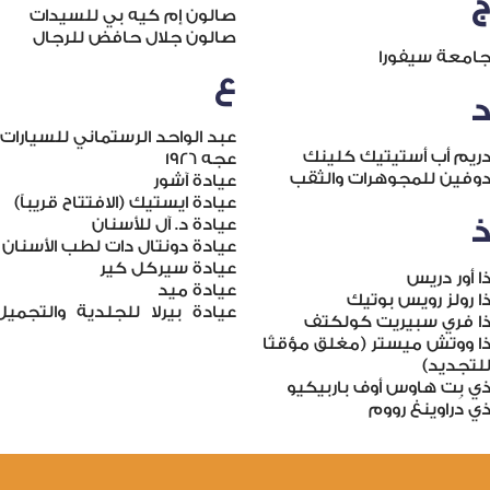
صالون إم كيه بي للسيدات
صالون جلال حافض للرجال
امعة سيفورا
ع
عبد الواحد الرستماني للسيارات
ريم أب أستيتيك كلينك
عجه 1926
وفين للمجوهرات والثقب
عيادة آشور
عيادة ايستيك (الافتتاح قريباً)
عيادة د. آل للأسنان
عيادة دونتال دات لطب الأسنان
عيادة سيركل كير
ا أور دريس
عيادة ميد
ا رولز رويس بوتيك
عيادة بيرلا للجلدية والتجميل
ا فري سبيريت كولكتف
ا ووتش ميستر (مغلق مؤقتًا
لتجديد)
ي بِت هاوس أوف باربيكيو
ي دراوينغ رووم