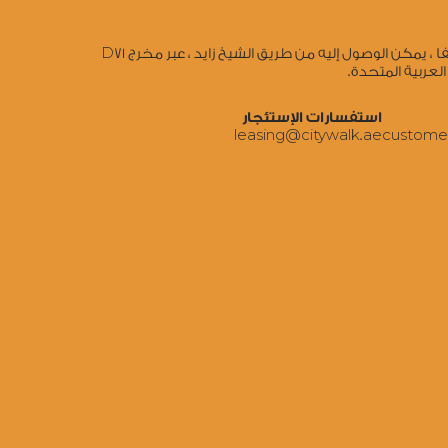
تقاطع طريق الوصل والصفا ، يمكن الوصول إليه من طريق الشيخ زايد ، عبر مخرج D71
العربية المتحدة.
استفسارات الإستئجار
‍leasing@citywalk.ae
‍custome