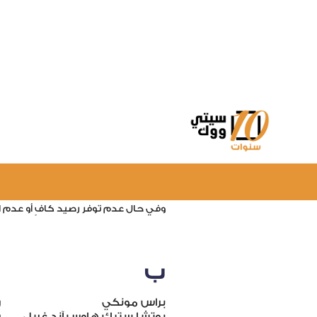
سيتي ووك
ركن السيارة أصبح أسهل في سيتي ووك 
-
الخطوة الأولى:
الدخول بكل سهولة. ار
-
الخطوة الثانية:
استمتعوا بزيارتكم. ال
-
الخطوة الثالثة:
غادر بكل سهولة. سيتم 
وفي حال عدم توفر رصيد كافٍ أو عدم امتلاك حساب في تطبيق Parkin،
ب
ر
براس مونكي
ر
بوتشا ستيك هاوس آند غريل
ر