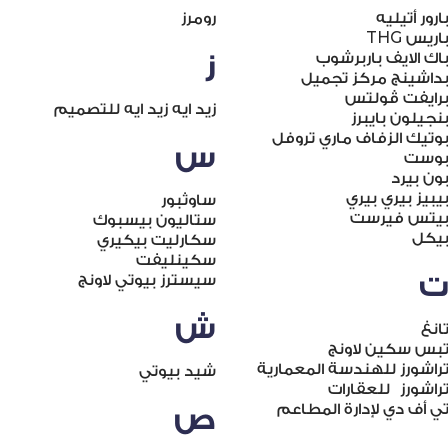
ارور أتيليه
رومرز
اريس THG
اك الايف باربرشوب
ز
داشينج مركز تجميل
رايفت ڤولتس
زيد ايه زيد ايه للتصميم
نجيلون بايبرز
وتيك الزفاف ماري تروفل
س
وست
ون بيرد
يبيز بيري بيري
ساوثبور
يتس فيرست
ستاليون بيسبوك
يكل
سكارليت بيكيري
سكينليفت
سيسترز بيوتي لاونج
ش
انغ
بس سكين لاونج
راشورز للهندسة المعمارية
شيد بيوتي
راشورز للعقارات
ي أف دي لإدارة المطاعم
ص